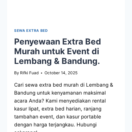
SEWA EXTRA BED
Penyewaan Extra Bed
Murah untuk Event di
Lembang & Bandung.
By
Rifki Fuad
October 14, 2025
Cari sewa extra bed murah di Lembang &
Bandung untuk kenyamanan maksimal
acara Anda? Kami menyediakan rental
kasur lipat, extra bed harian, ranjang
tambahan event, dan kasur portable
dengan harga terjangkau. Hubungi