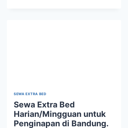
SEWA EXTRA BED
Sewa Extra Bed
Harian/Mingguan untuk
Penginapan di Bandung.