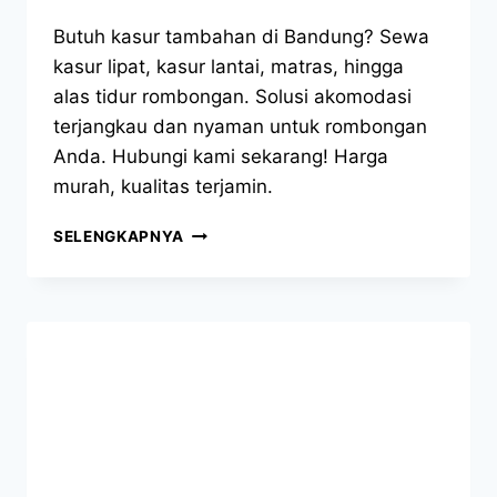
Butuh kasur tambahan di Bandung? Sewa
kasur lipat, kasur lantai, matras, hingga
alas tidur rombongan. Solusi akomodasi
terjangkau dan nyaman untuk rombongan
Anda. Hubungi kami sekarang! Harga
murah, kualitas terjamin.
SELENGKAPNYA