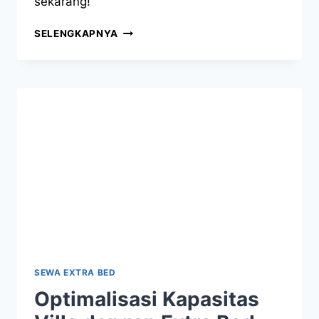
sekarang!
SELENGKAPNYA
SEWA EXTRA BED
Optimalisasi Kapasitas