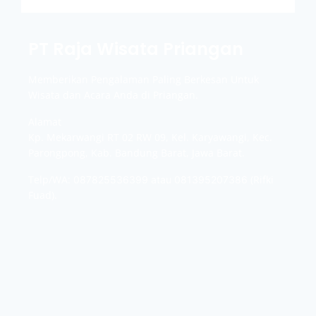
PT Raja Wisata Priangan
Memberikan Pengalaman Paling Berkesan Untuk
Wisata dan Acara Anda di Priangan.
Alamat
Kp. Mekarwangi RT 02 RW 09, Kel. Karyawangi, Kec.
Parongpong, Kab. Bandung Barat, Jawa Barat.
Telp/WA:
(Rifki
087825536399 atau
081395207386
Fuad).