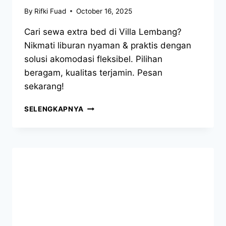
By
Rifki Fuad
October 16, 2025
Cari sewa extra bed di Villa Lembang?
Nikmati liburan nyaman & praktis dengan
solusi akomodasi fleksibel. Pilihan
beragam, kualitas terjamin. Pesan
sekarang!
SELENGKAPNYA