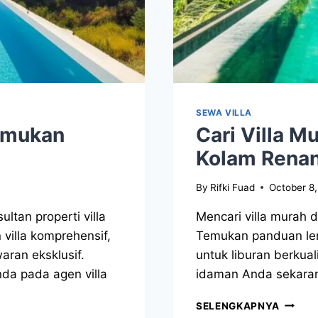
SEWA VILLA
Temukan
Cari Villa 
Kolam Renan
By
Rifki Fuad
October 8
tan properti villa
Mencari villa murah 
villa komprehensif,
Temukan panduan len
aran eksklusif.
untuk liburan berkua
a pada agen villa
idaman Anda sekara
SELENGKAPNYA