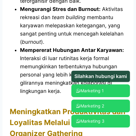
terorganisir dengan baik.
Mengurangi Stres dan Burnout:
Aktivitas
rekreasi dan
team building
membantu
karyawan melepaskan ketegangan, yang
sangat penting untuk mencegah kelelahan
(
burnout
).
Mempererat Hubungan Antar Karyawan:
Interaksi di luar rutinitas kerja formal
memungkinkan terbentuknya hubungan
personal yang lebih kuat, yang pada
Silahkan hubungi kami
gilirannya meningkatkan kolaborasi di
lingkungan kerja.
Marketing 1
Marketing 2
Meningkatkan Produktivitas dan
Loyalitas Melalui Event
Marketing 3
Organizer Gathering