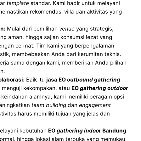
dar
template
standar. Kami hadir untuk melayani
mastikan rekomendasi villa dan aktivitas yang
n:
Mulai dari pemilihan
venue
yang strategis,
ng aman, hingga sajian konsumsi lezat yang
dengan cermat. Tim kami yang berpengalaman
istik, membebaskan Anda dari kerumitan teknis.
kerja sama dengan kami, memberikan Anda pilihan
n.
olaborasi:
Baik itu
jasa EO
outbound
gathering
 menguji kekompakan, atau
EO
gathering
outdoor
eindahan alamnya, kami memiliki beragam opsi
meningkatkan
team building
dan
engagement
ivitas harus memiliki tujuan yang jelas dan
elayani kebutuhan
EO
gathering
indoor
Bandung
ormal, hingga lokasi alam terbuka yang memukau