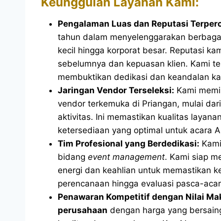
Keunggulan Layanan Kami:
Pengalaman Luas dan Reputasi Terper
tahun dalam menyelenggarakan berbagai
kecil hingga korporat besar. Reputasi ka
sebelumnya dan kepuasan klien. Kami te
membuktikan dedikasi dan keandalan ka
Jaringan Vendor Terseleksi:
Kami memili
vendor terkemuka di Priangan, mulai dar
aktivitas. Ini memastikan kualitas layana
ketersediaan yang optimal untuk acara 
Tim Profesional yang Berdedikasi:
Kami 
bidang
event management
. Kami siap m
energi dan keahlian untuk memastikan k
perencanaan hingga evaluasi pasca-acar
Penawaran Kompetitif dengan Nilai Ma
perusahaan
dengan harga yang bersain