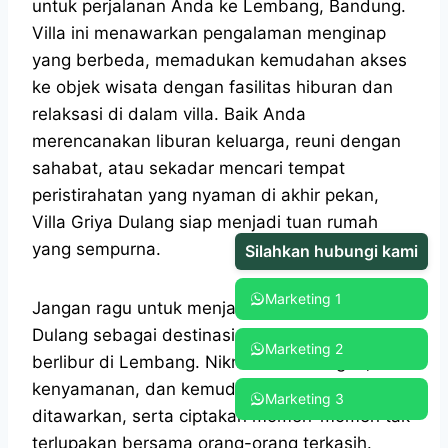
untuk perjalanan Anda ke Lembang, Bandung.
Villa ini menawarkan pengalaman menginap
yang berbeda, memadukan kemudahan akses
ke objek wisata dengan fasilitas hiburan dan
relaksasi di dalam villa. Baik Anda
merencanakan liburan keluarga, reuni dengan
sahabat, atau sekadar mencari tempat
peristirahatan yang nyaman di akhir pekan,
Villa Griya Dulang siap menjadi tuan rumah
yang sempurna.
Silahkan hubungi kami
Marketing 1
Jangan ragu untuk menjadikan Villa Griya
Dulang sebagai destinasi utama Anda saat
Marketing 2
berlibur di Lembang. Nikmati ketenangan,
kenyamanan, dan kemudahan yang
Marketing 3
ditawarkan, serta ciptakan momen-momen tak
terlupakan bersama orang-orang terkasih.