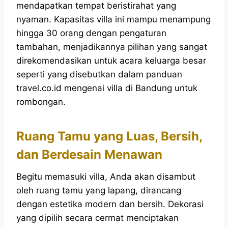
mendapatkan tempat beristirahat yang
nyaman. Kapasitas villa ini mampu menampung
hingga 30 orang dengan pengaturan
tambahan, menjadikannya pilihan yang sangat
direkomendasikan untuk acara keluarga besar
seperti yang disebutkan dalam panduan
travel.co.id mengenai villa di Bandung untuk
rombongan.
Ruang Tamu yang Luas, Bersih,
dan Berdesain Menawan
Begitu memasuki villa, Anda akan disambut
oleh ruang tamu yang lapang, dirancang
dengan estetika modern dan bersih. Dekorasi
yang dipilih secara cermat menciptakan