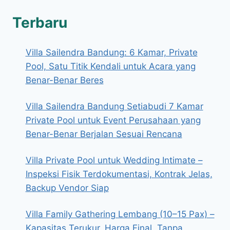
Terbaru
Villa Sailendra Bandung: 6 Kamar, Private
Pool, Satu Titik Kendali untuk Acara yang
Benar-Benar Beres
Villa Sailendra Bandung Setiabudi 7 Kamar
Private Pool untuk Event Perusahaan yang
Benar-Benar Berjalan Sesuai Rencana
Villa Private Pool untuk Wedding Intimate –
Inspeksi Fisik Terdokumentasi, Kontrak Jelas,
Backup Vendor Siap
Villa Family Gathering Lembang (10–15 Pax) –
Kapasitas Terukur, Harga Final, Tanpa