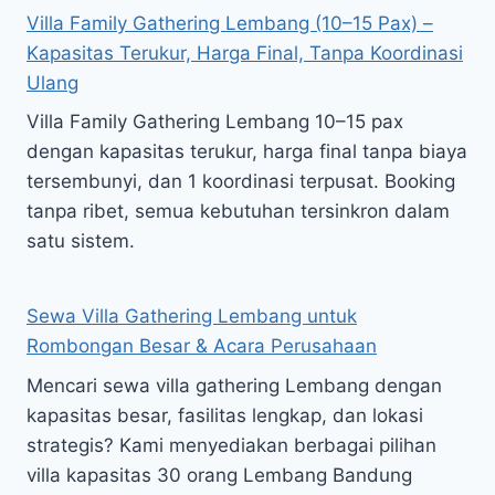
Villa Family Gathering Lembang (10–15 Pax) –
Kapasitas Terukur, Harga Final, Tanpa Koordinasi
Ulang
Villa Family Gathering Lembang 10–15 pax
dengan kapasitas terukur, harga final tanpa biaya
tersembunyi, dan 1 koordinasi terpusat. Booking
tanpa ribet, semua kebutuhan tersinkron dalam
satu sistem.
Sewa Villa Gathering Lembang untuk
Rombongan Besar & Acara Perusahaan
Mencari sewa villa gathering Lembang dengan
kapasitas besar, fasilitas lengkap, dan lokasi
strategis? Kami menyediakan berbagai pilihan
villa kapasitas 30 orang Lembang Bandung