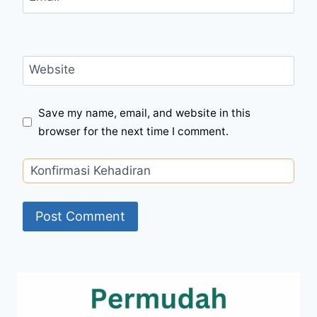
Website
Save my name, email, and website in this
browser for the next time I comment.