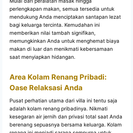
Mulai dari peralatan masak hingga
perlengkapan makan, semua tersedia untuk
mendukung Anda menciptakan santapan lezat
bagi keluarga tercinta. Kemudahan ini
memberikan nilai tambah signifikan,
memungkinkan Anda untuk menghemat biaya
makan di luar dan menikmati kebersamaan
saat menyiapkan hidangan.
Area Kolam Renang Pribadi:
Oase Relaksasi Anda
Pusat perhatian utama dari villa ini tentu saja
adalah kolam renang pribadinya. Nikmati
kesegaran air jernih dan privasi total saat Anda
berenang sepuasnya bersama keluarga. Kolam
renang ini menjadi sarana sempurna untuk