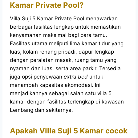
Kamar Private Pool?
Villa Suji 5 Kamar Private Pool menawarkan
berbagai fasilitas lengkap untuk memastikan
kenyamanan maksimal bagi para tamu.
Fasilitas utama meliputi lima kamar tidur yang
luas, kolam renang pribadi, dapur lengkap
dengan peralatan masak, ruang tamu yang
nyaman dan luas, serta area parkir. Tersedia
juga opsi penyewaan
extra bed
untuk
menambah kapasitas akomodasi. Ini
menjadikannya sebagai salah satu villa 5
kamar dengan fasilitas terlengkap di kawasan
Lembang dan sekitarnya.
Apakah Villa Suji 5 Kamar cocok