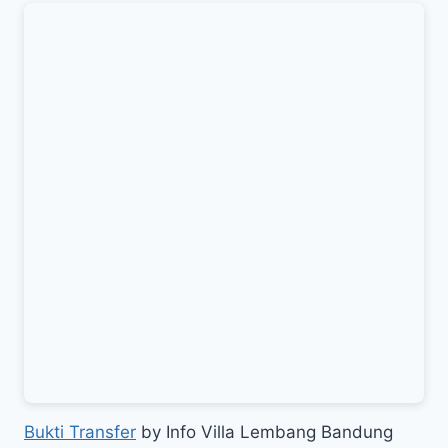
Bukti Transfer
by Info Villa Lembang Bandung