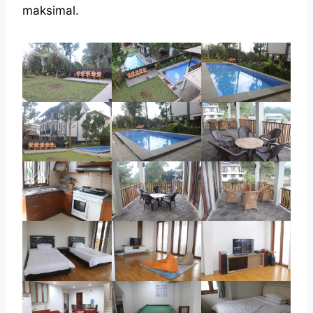
maksimal.