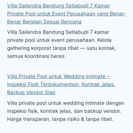
Villa Sailendra Bandung Setiabudi 7 Kamar
Private Pool untuk Event Perusahaan yang Benar-
Benar Berjalan Sesuai Rencana
Villa Sailendra Bandung Setiabudi 7 kamar
private pool untuk event perusahaan. Kelola
gathering korporat tanpa ribet — satu kontak,
semua koordinasi beres.
Villa Private Pool untuk Wedding Intimate –
Inspeksi Fisik Terdokumentasi, Kontrak Jelas,
Backup Vendor Siap
Villa private pool untuk wedding intimate dengan
inspeksi fisik, kontrak jelas, dan backup vendor.
Harga transparan, tanpa risiko & tanpa ribet.