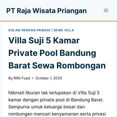
PT Raja Wisata Priangan
KOLAM RENANG PRIBADI
|
SEWA VILLA
Villa Suji 5 Kamar
Private Pool Bandung
Barat Sewa Rombongan
By
Rifki Fuad
October 1, 2025
Nikmati liburan tak terlupakan di Villa Suji 5
kamar dengan private pool di Bandung Barat.
Sempurna untuk keluarga besar dan
rombongan mencari kenyamanan serta privasi