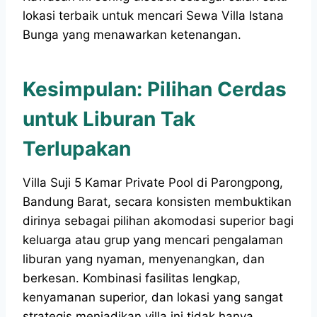
lokasi terbaik untuk mencari Sewa Villa Istana
Bunga yang menawarkan ketenangan.
Kesimpulan: Pilihan Cerdas
untuk Liburan Tak
Terlupakan
Villa Suji 5 Kamar Private Pool di Parongpong,
Bandung Barat, secara konsisten membuktikan
dirinya sebagai pilihan akomodasi superior bagi
keluarga atau grup yang mencari pengalaman
liburan yang nyaman, menyenangkan, dan
berkesan. Kombinasi fasilitas lengkap,
kenyamanan superior, dan lokasi yang sangat
strategis menjadikan villa ini tidak hanya